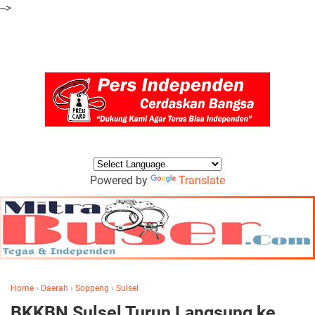
-->
Powered by
Translate
Home
›
Daerah
›
Soppeng
›
Sulsel
BKKBN Sulsel Turun Langsung ke