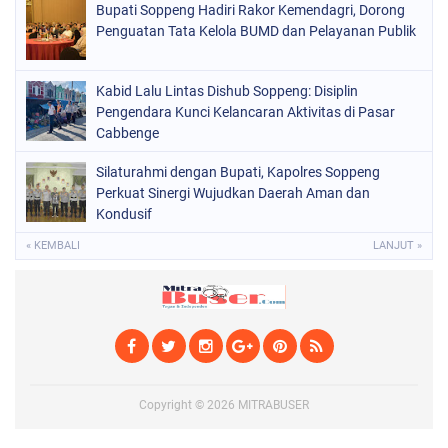
SOPPENG
(1979)
Bupati Soppeng Hadiri Rakor Kemendagri, Dorong
Penguatan Tata Kelola BUMD dan Pelayanan Publik
SULSEL
(681)
Kabid Lalu Lintas Dishub Soppeng: Disiplin
Pengendara Kunci Kelancaran Aktivitas di Pasar
Cabbenge
Silaturahmi dengan Bupati, Kapolres Soppeng
Perkuat Sinergi Wujudkan Daerah Aman dan
Kondusif
« KEMBALI
LANJUT »
Copyright ©
2026
MITRABUSER