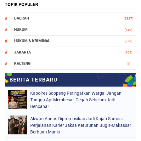
TOPIK POPULER
DAERAH
(2827)
HUKUM
(140)
HUKUM & KRIMINAL
(270)
JAKARTA
(164)
KALTENG
(8)
MAKASSAR
(112)
NASIONAL
(966)
Kapolres Soppeng Peringatkan Warga: Jangan
ORGANISASI
(212)
Tunggu Api Membesar, Cegah Sebelum Jadi
Bencana!
PERISTIWA
(160)
Akwan Annas Dipromosikan Jadi Kajari Samosir,
POLITIK
(226)
Perjalanan Karier Jaksa Keturunan Bugis-Makassar
POLRI
Berbuah Manis
(1525)