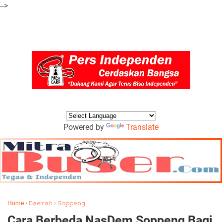
-->
Powered by
Translate
Home
›
𝙳𝚊𝚎𝚛𝚊𝚑
›
𝚂𝚘𝚙𝚙𝚎𝚗𝚐
Cara Berbeda NasDem Soppeng Bagi