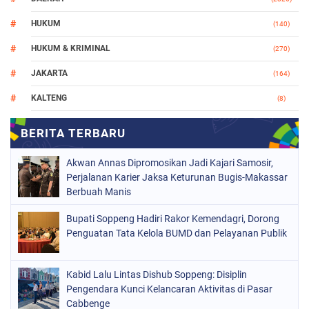
HUKUM
(140)
HUKUM & KRIMINAL
(270)
JAKARTA
(164)
KALTENG
(8)
MAKASSAR
(112)
NASIONAL
(966)
Akwan Annas Dipromosikan Jadi Kajari Samosir,
ORGANISASI
(212)
Perjalanan Karier Jaksa Keturunan Bugis-Makassar
Berbuah Manis
PERISTIWA
(160)
Bupati Soppeng Hadiri Rakor Kemendagri, Dorong
POLITIK
(226)
Penguatan Tata Kelola BUMD dan Pelayanan Publik
POLRI
(1524)
SOPPENG
(1978)
Kabid Lalu Lintas Dishub Soppeng: Disiplin
Pengendara Kunci Kelancaran Aktivitas di Pasar
SULSEL
(681)
Cabbenge