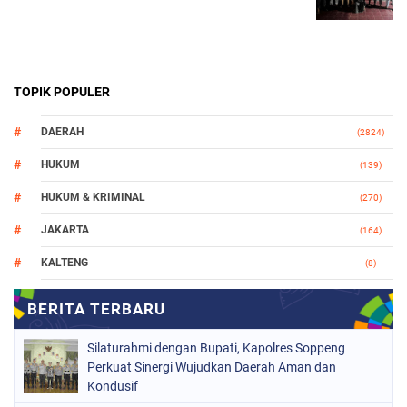
TOPIK POPULER
DAERAH
(2824)
HUKUM
(139)
HUKUM & KRIMINAL
(270)
JAKARTA
(164)
KALTENG
(8)
MAKASSAR
(112)
NASIONAL
(965)
Silaturahmi dengan Bupati, Kapolres Soppeng
ORGANISASI
(212)
Perkuat Sinergi Wujudkan Daerah Aman dan
Kondusif
PERISTIWA
(160)