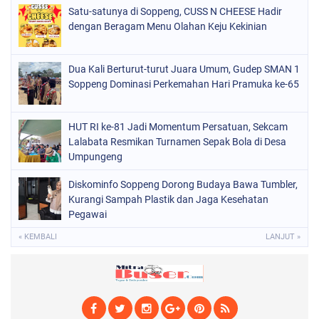
Satu-satunya di Soppeng, CUSS N CHEESE Hadir
POLITIK
(226)
dengan Beragam Menu Olahan Keju Kekinian
POLRI
(1524)
SOPPENG
(1976)
Dua Kali Berturut-turut Juara Umum, Gudep SMAN 1
Soppeng Dominasi Perkemahan Hari Pramuka ke-65
SULSEL
(681)
HUT RI ke-81 Jadi Momentum Persatuan, Sekcam
Lalabata Resmikan Turnamen Sepak Bola di Desa
Umpungeng
Diskominfo Soppeng Dorong Budaya Bawa Tumbler,
Kurangi Sampah Plastik dan Jaga Kesehatan
Pegawai
« KEMBALI
LANJUT »