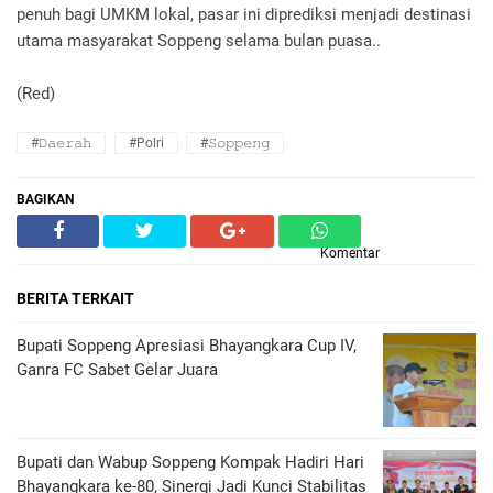
penuh bagi UMKM lokal, pasar ini diprediksi menjadi destinasi
utama masyarakat Soppeng selama bulan puasa..
(Red)
#𝙳𝚊𝚎𝚛𝚊𝚑
#Polri
#𝚂𝚘𝚙𝚙𝚎𝚗𝚐
BAGIKAN
Komentar
BERITA TERKAIT
Bupati Soppeng Apresiasi Bhayangkara Cup IV,
Ganra FC Sabet Gelar Juara
Bupati dan Wabup Soppeng Kompak Hadiri Hari
Bhayangkara ke-80, Sinergi Jadi Kunci Stabilitas