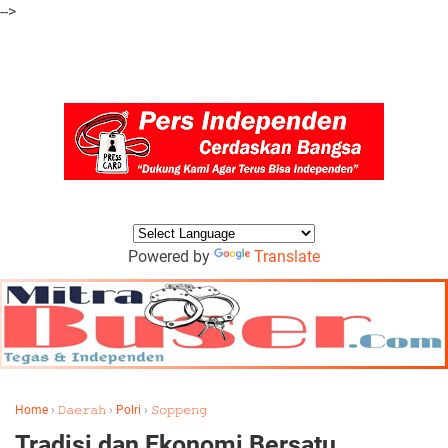
-->
Powered by
Translate
Home
›
𝙳𝚊𝚎𝚛𝚊𝚑
›
Polri
›
𝚂𝚘𝚙𝚙𝚎𝚗𝚐
Tradisi dan Ekonomi Bersatu,