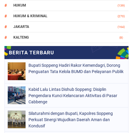
HUKUM
(139)
HUKUM & KRIMINAL
(270)
JAKARTA
(164)
KALTENG
(8)
MAKASSAR
(112)
NASIONAL
(965)
Bupati Soppeng Hadiri Rakor Kemendagri, Dorong
ORGANISASI
(212)
Penguatan Tata Kelola BUMD dan Pelayanan Publik
PERISTIWA
(160)
Kabid Lalu Lintas Dishub Soppeng: Disiplin
POLITIK
(226)
Pengendara Kunci Kelancaran Aktivitas di Pasar
POLRI
Cabbenge
(1524)
SOPPENG
(1978)
Silaturahmi dengan Bupati, Kapolres Soppeng
Perkuat Sinergi Wujudkan Daerah Aman dan
SULSEL
(681)
Kondusif