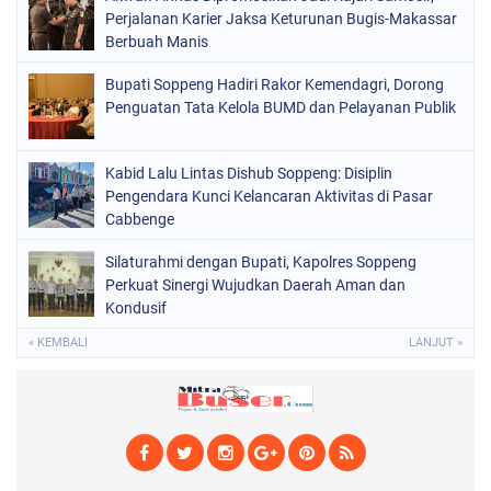
POLITIK
(226)
Perjalanan Karier Jaksa Keturunan Bugis-Makassar
POLRI
Berbuah Manis
(1525)
SOPPENG
(1979)
Bupati Soppeng Hadiri Rakor Kemendagri, Dorong
Penguatan Tata Kelola BUMD dan Pelayanan Publik
SULSEL
(681)
Kabid Lalu Lintas Dishub Soppeng: Disiplin
Pengendara Kunci Kelancaran Aktivitas di Pasar
Cabbenge
Silaturahmi dengan Bupati, Kapolres Soppeng
Perkuat Sinergi Wujudkan Daerah Aman dan
Kondusif
« KEMBALI
LANJUT »