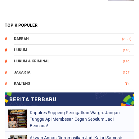
TOPIK POPULER
DAERAH
(2827)
HUKUM
(140)
HUKUM & KRIMINAL
(270)
JAKARTA
(164)
KALTENG
(8)
MAKASSAR
(112)
NASIONAL
(966)
Kapolres Soppeng Peringatkan Warga: Jangan
ORGANISASI
(212)
Tunggu Api Membesar, Cegah Sebelum Jadi
Bencana!
PERISTIWA
(160)
Akwan Annas Dipromosikan Jadi Kajari Samosir,