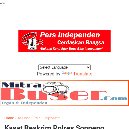
-->
Powered by
Translate
Home
›
𝙳𝚊𝚎𝚛𝚊𝚑
›
Polri
›
𝚂𝚘𝚙𝚙𝚎𝚗𝚐
Kasat Reskrim Polres Soppeng