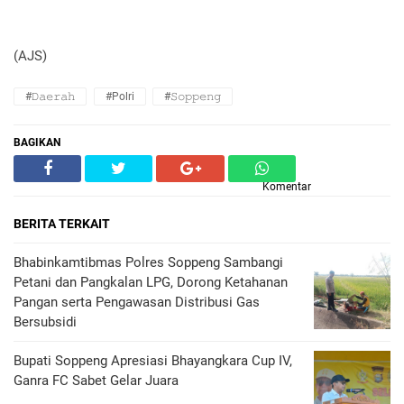
(AJS)
#𝙳𝚊𝚎𝚛𝚊𝚑
#Polri
#𝚂𝚘𝚙𝚙𝚎𝚗𝚐
BAGIKAN
Komentar
BERITA TERKAIT
Bhabinkamtibmas Polres Soppeng Sambangi
Petani dan Pangkalan LPG, Dorong Ketahanan
Pangan serta Pengawasan Distribusi Gas
Bersubsidi
Bupati Soppeng Apresiasi Bhayangkara Cup IV,
Ganra FC Sabet Gelar Juara