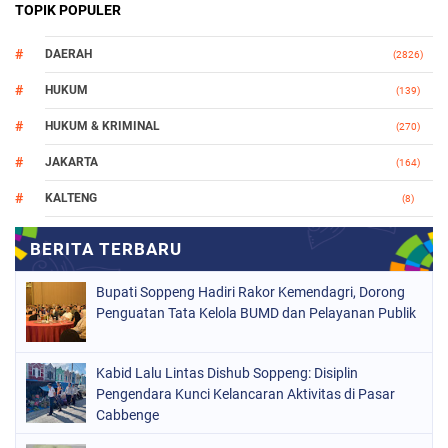
TOPIK POPULER
DAERAH
(2826)
HUKUM
(139)
HUKUM & KRIMINAL
(270)
JAKARTA
(164)
KALTENG
(8)
MAKASSAR
(112)
NASIONAL
(965)
Bupati Soppeng Hadiri Rakor Kemendagri, Dorong
ORGANISASI
(212)
Penguatan Tata Kelola BUMD dan Pelayanan Publik
PERISTIWA
(160)
Kabid Lalu Lintas Dishub Soppeng: Disiplin
POLITIK
(226)
Pengendara Kunci Kelancaran Aktivitas di Pasar
POLRI
Cabbenge
(1524)