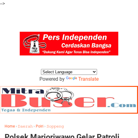
-->
Powered by
Translate
Home
›
𝙳𝚊𝚎𝚛𝚊𝚑
›
Polri
›
𝚂𝚘𝚙𝚙𝚎𝚗𝚐
Polsek Marioriwawo Gelar Patroli