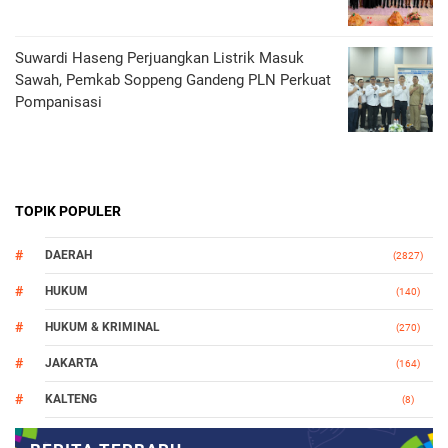
Suwardi Haseng Perjuangkan Listrik Masuk
Sawah, Pemkab Soppeng Gandeng PLN Perkuat
Pompanisasi
TOPIK POPULER
DAERAH
(2827)
HUKUM
(140)
HUKUM & KRIMINAL
(270)
JAKARTA
(164)
KALTENG
(8)
MAKASSAR
(112)