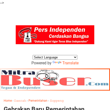
-->
Powered by
Translate
Home
›
𝙳𝚊𝚎𝚛𝚊𝚑
›
Pemerintahan
›
𝚂𝚘𝚙𝚙𝚎𝚗𝚐
Gebrakan Baru Pemerintahan