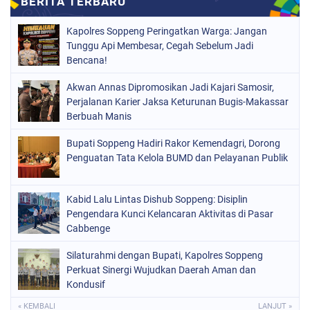
NASIONAL
(966)
Kapolres Soppeng Peringatkan Warga: Jangan
ORGANISASI
(212)
Tunggu Api Membesar, Cegah Sebelum Jadi
Bencana!
PERISTIWA
(160)
Akwan Annas Dipromosikan Jadi Kajari Samosir,
POLITIK
(226)
Perjalanan Karier Jaksa Keturunan Bugis-Makassar
POLRI
Berbuah Manis
(1525)
SOPPENG
(1979)
Bupati Soppeng Hadiri Rakor Kemendagri, Dorong
Penguatan Tata Kelola BUMD dan Pelayanan Publik
SULSEL
(681)
Kabid Lalu Lintas Dishub Soppeng: Disiplin
Pengendara Kunci Kelancaran Aktivitas di Pasar
Cabbenge
Silaturahmi dengan Bupati, Kapolres Soppeng
Perkuat Sinergi Wujudkan Daerah Aman dan
Kondusif
« KEMBALI
LANJUT »