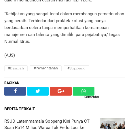
"Kebijakan yang sangat ideal dalam membangun pemerintahan
yang bersih. Terhindar dari praktek kolusi yang hanya
berdasarkan selera tanpa memperhatikan kemampuan
manajemen dan talenta yang dimiliki para pejabatnya," tegas
Nurmal Idrus.
(AJS)
#𝙳𝚊𝚎𝚛𝚊𝚑
#Pemerintahan
#𝚂𝚘𝚙𝚙𝚎𝚗𝚐
BAGIKAN
Komentar
BERITA TERKAIT
RSUD Latemmamala Soppeng Kini Punya CT
Scan Rp14 Miliar, Warga Tak Perlu Lagi ke