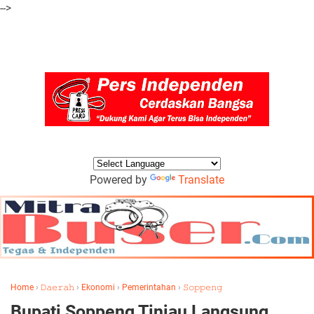
-->
Powered by
Translate
Home
›
𝙳𝚊𝚎𝚛𝚊𝚑
›
Ekonomi
›
Pemerintahan
›
𝚂𝚘𝚙𝚙𝚎𝚗𝚐
Bupati Soppeng Tinjau Langsung