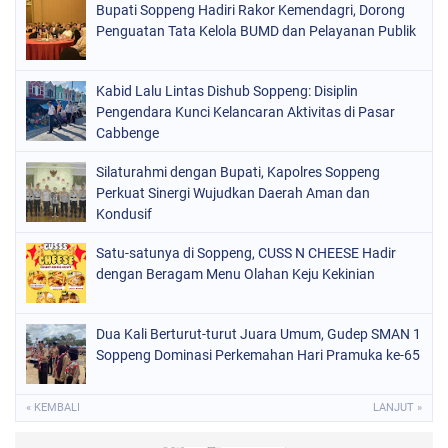
Bupati Soppeng Hadiri Rakor Kemendagri, Dorong
ORGANISASI
(212)
Penguatan Tata Kelola BUMD dan Pelayanan Publik
PERISTIWA
(160)
Kabid Lalu Lintas Dishub Soppeng: Disiplin
POLITIK
(226)
Pengendara Kunci Kelancaran Aktivitas di Pasar
POLRI
Cabbenge
(1524)
SOPPENG
(1978)
Silaturahmi dengan Bupati, Kapolres Soppeng
Perkuat Sinergi Wujudkan Daerah Aman dan
SULSEL
(681)
Kondusif
Satu-satunya di Soppeng, CUSS N CHEESE Hadir
dengan Beragam Menu Olahan Keju Kekinian
Dua Kali Berturut-turut Juara Umum, Gudep SMAN 1
Soppeng Dominasi Perkemahan Hari Pramuka ke-65
« KEMBALI
LANJUT »