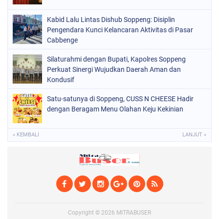
(1524)
SOPPENG
(1978)
Kabid Lalu Lintas Dishub Soppeng: Disiplin
Pengendara Kunci Kelancaran Aktivitas di Pasar
SULSEL
(681)
Cabbenge
Silaturahmi dengan Bupati, Kapolres Soppeng
Perkuat Sinergi Wujudkan Daerah Aman dan
Kondusif
Satu-satunya di Soppeng, CUSS N CHEESE Hadir
dengan Beragam Menu Olahan Keju Kekinian
« KEMBALI
LANJUT »
Copyright ©
2026
MITRABUSER