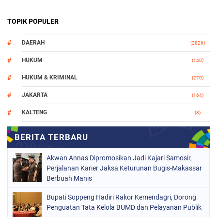
TOPIK POPULER
DAERAH
(2826)
HUKUM
(140)
HUKUM & KRIMINAL
(270)
JAKARTA
(164)
KALTENG
(8)
MAKASSAR
(112)
NASIONAL
(966)
Akwan Annas Dipromosikan Jadi Kajari Samosir,
ORGANISASI
(212)
Perjalanan Karier Jaksa Keturunan Bugis-Makassar
Berbuah Manis
PERISTIWA
(160)
Bupati Soppeng Hadiri Rakor Kemendagri, Dorong
POLITIK
(226)
Penguatan Tata Kelola BUMD dan Pelayanan Publik
POLRI