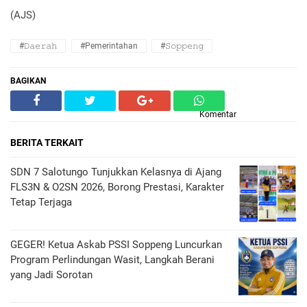
(AJS)
#𝙳𝚊𝚎𝚛𝚊𝚑
#Pemerintahan
#𝚂𝚘𝚙𝚙𝚎𝚗𝚐
BAGIKAN
Komentar
BERITA TERKAIT
SDN 7 Salotungo Tunjukkan Kelasnya di Ajang
FLS3N & O2SN 2026, Borong Prestasi, Karakter
Tetap Terjaga
GEGER! Ketua Askab PSSI Soppeng Luncurkan
Program Perlindungan Wasit, Langkah Berani
yang Jadi Sorotan