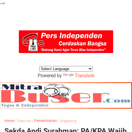
-->
Powered by
Translate
Home
›
𝙳𝚊𝚎𝚛𝚊𝚑
›
Pemerintahan
›
𝚂𝚘𝚙𝚙𝚎𝚗𝚐
Sekda Andi Surahman: PA/KPA Wajib