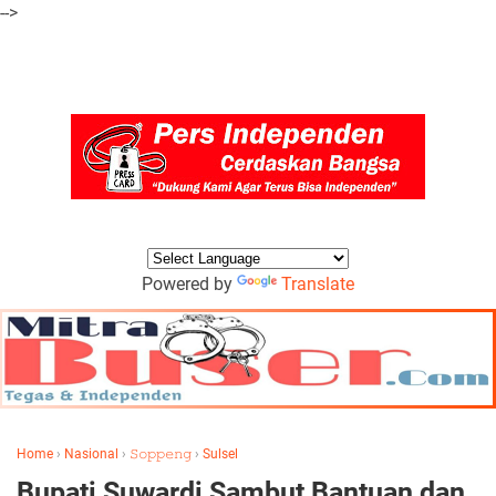
-->
Powered by
Translate
Home
›
Nasional
›
𝚂𝚘𝚙𝚙𝚎𝚗𝚐
›
Sulsel
Bupati Suwardi Sambut Bantuan dan