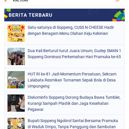
KALTENG
(8)
MAKASSAR
(112)
NASIONAL
(965)
Satu-satunya di Soppeng, CUSS N CHEESE Hadir
ORGANISASI
(212)
dengan Beragam Menu Olahan Keju Kekinian
PERISTIWA
(160)
Dua Kali Berturut-turut Juara Umum, Gudep SMAN 1
POLITIK
(226)
Soppeng Dominasi Perkemahan Hari Pramuka ke-65
POLRI
(1523)
SOPPENG
(1975)
HUT RI ke-81 Jadi Momentum Persatuan, Sekcam
Lalabata Resmikan Turnamen Sepak Bola di Desa
SULSEL
(681)
Umpungeng
Diskominfo Soppeng Dorong Budaya Bawa Tumbler,
Kurangi Sampah Plastik dan Jaga Kesehatan
Pegawai
Bupati Soppeng Ngobrol Santai Bersama Pramuka
di Waduk Ompo, Tanpa Panggung dan Sambutan