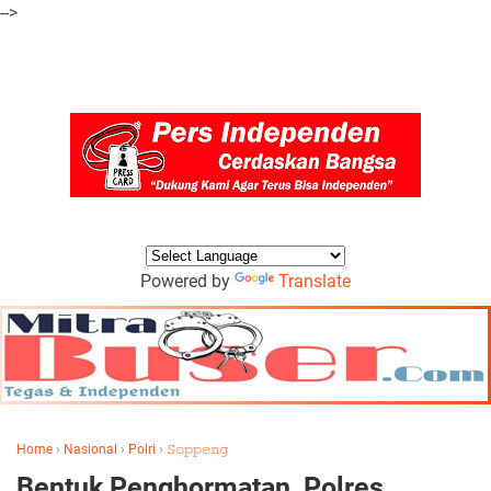
-->
Powered by
Translate
Home
›
Nasional
›
Polri
›
𝚂𝚘𝚙𝚙𝚎𝚗𝚐
Bentuk Penghormatan, Polres