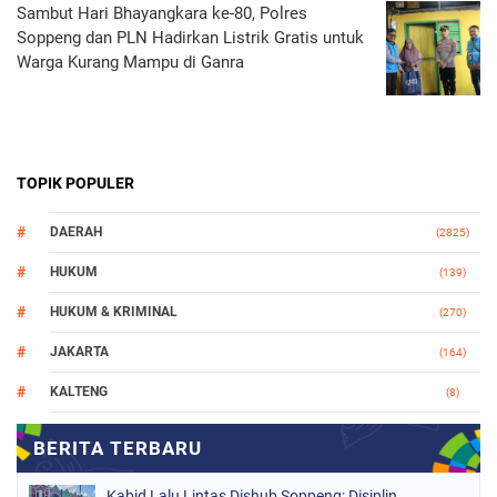
Sambut Hari Bhayangkara ke-80, Polres
Soppeng dan PLN Hadirkan Listrik Gratis untuk
Warga Kurang Mampu di Ganra
TOPIK POPULER
DAERAH
(2825)
HUKUM
(139)
HUKUM & KRIMINAL
(270)
JAKARTA
(164)
KALTENG
(8)
MAKASSAR
(112)
NASIONAL
(965)
Kabid Lalu Lintas Dishub Soppeng: Disiplin