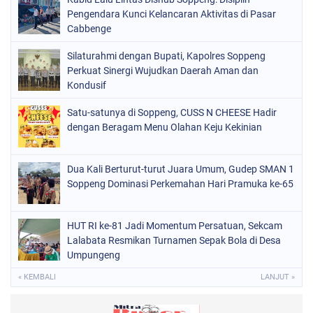
ORGANISASI
(212)
Pengendara Kunci Kelancaran Aktivitas di Pasar
Cabbenge
PERISTIWA
(160)
Silaturahmi dengan Bupati, Kapolres Soppeng
POLITIK
(226)
Perkuat Sinergi Wujudkan Daerah Aman dan
POLRI
Kondusif
(1524)
SOPPENG
(1977)
Satu-satunya di Soppeng, CUSS N CHEESE Hadir
dengan Beragam Menu Olahan Keju Kekinian
SULSEL
(681)
Dua Kali Berturut-turut Juara Umum, Gudep SMAN 1
Soppeng Dominasi Perkemahan Hari Pramuka ke-65
HUT RI ke-81 Jadi Momentum Persatuan, Sekcam
Lalabata Resmikan Turnamen Sepak Bola di Desa
Umpungeng
« KEMBALI
LANJUT »