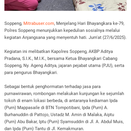
Soppeng,
Mitrabuser.com
, Menjelang Hari Bhayangkara ke-79,
Polres Soppeng menunjukkan kepedulian sosialnya melalui
kegiatan Anjangsana yang menyentuh hati. Jum'at (27/6/2025).
Kegiatan ini melibatkan Kapolres Soppeng, AKBP Aditya
Pradana, S.I.K., M.I.K., bersama Ketua Bhayangkari Cabang
Soppeng, Ny. Ageng Aditya, jajaran pejabat utama (PJU), serta
para pengurus Bhayangkari.
Sebagai bentuk penghormatan terhadap jasa para
purnawirawan, rombongan melakukan kunjungan ke sejumlah
tokoh di enam lokasi berbeda, di antaranya kediaman Ipda
(Purn) Mappasaile di BTN Tompotibani, Ipda (Purn) A.
Burhanuddin di Pattojo, Ustadz M. Amin di Malaka, Aiptu
(Purn) Abu Bakar, Iptu (Purn) Syamsuddin di Jl. A. Abdul Muis,
dan Ipda (Purn) Tantu di Jl. Kemakmuran.