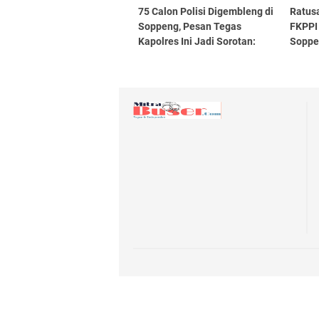
75 Calon Polisi Digembleng di
Ratus
Soppeng, Pesan Tegas
FKPPI
Kapolres Ini Jadi Sorotan:
Soppe
“Polri Bukan Sekadar Profesi”
Sehat
Keber