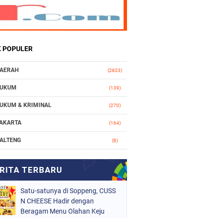
K POPULER
AERAH
(2823)
UKUM
(139)
UKUM & KRIMINAL
(270)
AKARTA
(164)
ALTENG
(8)
AKASSAR
(112)
ASIONAL
(965)
Satu-satunya di Soppeng, CUSS
RGANISASI
(212)
N CHEESE Hadir dengan
ERISTIWA
Beragam Menu Olahan Keju
(160)