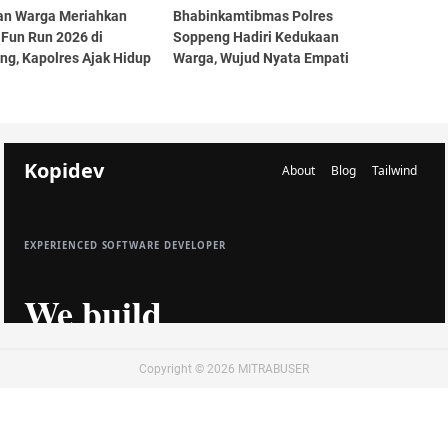
an Warga Meriahkan
Bhabinkamtibmas Polres
 Fun Run 2026 di
Soppeng Hadiri Kedukaan
ng, Kapolres Ajak Hidup
Warga, Wujud Nyata Empati
 dan Perkuat
dan Kedekatan Polri dan
samaan
Masyarakat
Copyright ©
2026
MITRABUSER