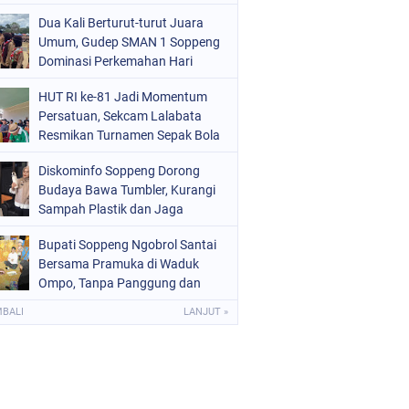
Kekinian
OLITIK
(226)
Dua Kali Berturut-turut Juara
Umum, Gudep SMAN 1 Soppeng
OLRI
(1523)
Dominasi Perkemahan Hari
Pramuka ke-65
OPPENG
(1975)
HUT RI ke-81 Jadi Momentum
Persatuan, Sekcam Lalabata
ULSEL
(681)
Resmikan Turnamen Sepak Bola
di Desa Umpungeng
Diskominfo Soppeng Dorong
Budaya Bawa Tumbler, Kurangi
Sampah Plastik dan Jaga
Kesehatan Pegawai
Bupati Soppeng Ngobrol Santai
Bersama Pramuka di Waduk
Ompo, Tanpa Panggung dan
Sambutan Resmi
MBALI
LANJUT »