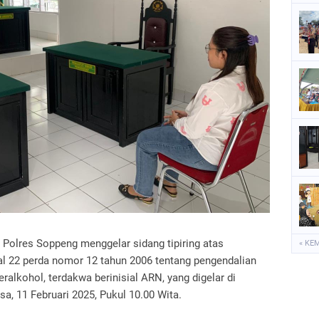
P
P
S
S
 Polres Soppeng menggelar sidang tipiring atas
« KE
al 22 perda nomor 12 tahun 2006 tentang pengendalian
lkohol, terdakwa berinisial ARN, yang digelar di
a, 11 Februari 2025, Pukul 10.00 Wita.