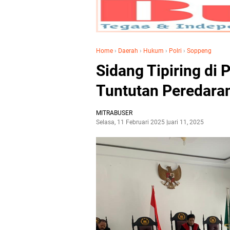
Home
›
Daerah
›
Hukum
›
Polri
›
Soppeng
Sidang Tipiring di
Tuntutan Peredara
MITRABUSER
Selasa, 11 Februari 2025
Februari 11, 2025