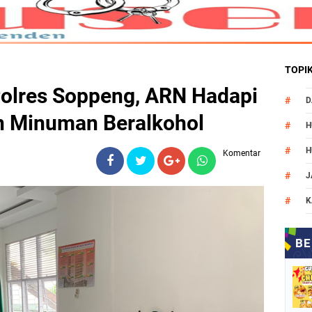
TOPI
 Polres Soppeng, ARN Hadapi
D
n Minuman Beralkohol
H
H
Komentar
J
K
M
N
O
P