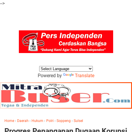
-->
Powered by
Translate
Home
›
Daerah
›
Hukum
›
Polri
›
Soppeng
›
Sulsel
Progres Penanganan Dugaan Korupsi