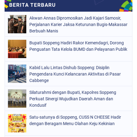
MAKASSAR
(112)
NASIONAL
(966)
Akwan Annas Dipromosikan Jadi Kajari Samosir,
ORGANISASI
(212)
Perjalanan Karier Jaksa Keturunan Bugis-Makassar
Berbuah Manis
PERISTIWA
(160)
Bupati Soppeng Hadiri Rakor Kemendagri, Dorong
POLITIK
(226)
Penguatan Tata Kelola BUMD dan Pelayanan Publik
POLRI
(1524)
SOPPENG
(1978)
Kabid Lalu Lintas Dishub Soppeng: Disiplin
Pengendara Kunci Kelancaran Aktivitas di Pasar
SULSEL
(681)
Cabbenge
Silaturahmi dengan Bupati, Kapolres Soppeng
Perkuat Sinergi Wujudkan Daerah Aman dan
Kondusif
Satu-satunya di Soppeng, CUSS N CHEESE Hadir
dengan Beragam Menu Olahan Keju Kekinian