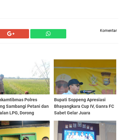
Komentar
nkamtibmas Polres
Bupati Soppeng Apresiasi
ng Sambangi Petani dan
Bhayangkara Cup IV, Ganra FC
alan LPG, Dorong
Sabet Gelar Juara
anan Pangan serta
wasan Distribusi Gas
bsidi