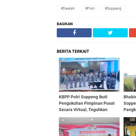
#Daerah
#Polri
#Soppeng
BAGIKAN
BERITA TERKAIT
KBPP Polri Soppeng Ikuti
Bhabi
Pengukuhan Pimpinan Pusat
Soppe
Secara Virtual, Teguhkan
Pangk
Semangat "Kembali ke Jati Diri
Ketah
SATYA HAPRABU"
Penga
Bersu