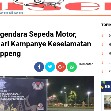
TOPI
gendara Sepeda Motor,
D
ari Kampanye Keselamatan
H
oppeng
H
J
Komentar
K
M
N
O
P