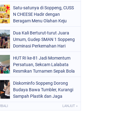
dan Kondusif
OLITIK
(226)
Satu-satunya di Soppeng, CUSS
N CHEESE Hadir dengan
OLRI
(1524)
Beragam Menu Olahan Keju
Kekinian
OPPENG
(1976)
Dua Kali Berturut-turut Juara
Umum, Gudep SMAN 1 Soppeng
ULSEL
(681)
Dominasi Perkemahan Hari
Pramuka ke-65
HUT RI ke-81 Jadi Momentum
Persatuan, Sekcam Lalabata
Resmikan Turnamen Sepak Bola
di Desa Umpungeng
Diskominfo Soppeng Dorong
Budaya Bawa Tumbler, Kurangi
Sampah Plastik dan Jaga
Kesehatan Pegawai
MBALI
LANJUT »