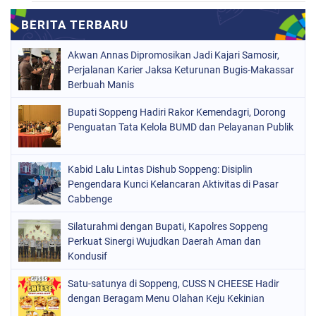
MAKASSAR
(112)
NASIONAL
(966)
Akwan Annas Dipromosikan Jadi Kajari Samosir,
ORGANISASI
(212)
Perjalanan Karier Jaksa Keturunan Bugis-Makassar
Berbuah Manis
PERISTIWA
(160)
Bupati Soppeng Hadiri Rakor Kemendagri, Dorong
POLITIK
(226)
Penguatan Tata Kelola BUMD dan Pelayanan Publik
POLRI
(1524)
SOPPENG
(1978)
Kabid Lalu Lintas Dishub Soppeng: Disiplin
Pengendara Kunci Kelancaran Aktivitas di Pasar
SULSEL
(681)
Cabbenge
Silaturahmi dengan Bupati, Kapolres Soppeng
Perkuat Sinergi Wujudkan Daerah Aman dan
Kondusif
Satu-satunya di Soppeng, CUSS N CHEESE Hadir
dengan Beragam Menu Olahan Keju Kekinian