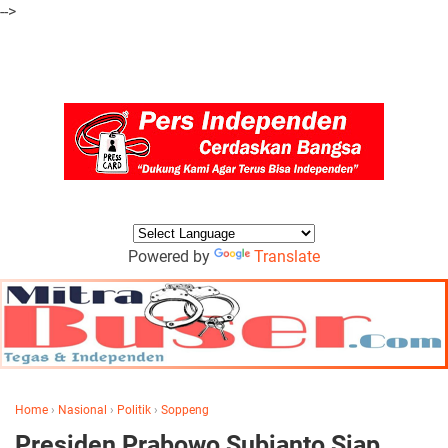
-->
Powered by
Translate
Home
›
Nasional
›
Politik
›
Soppeng
Presiden Prabowo Subianto Siap