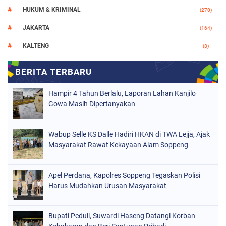
HUKUM & KRIMINAL
(270)
JAKARTA
(164)
KALTENG
(8)
MAKASSAR
(112)
NASIONAL
(966)
Hampir 4 Tahun Berlalu, Laporan Lahan Kanjilo
ORGANISASI
(212)
Gowa Masih Dipertanyakan
PERISTIWA
(161)
Wabup Selle KS Dalle Hadiri HKAN di TWA Lejja, Ajak
POLITIK
(226)
Masyarakat Rawat Kekayaan Alam Soppeng
POLRI
(1526)
SOPPENG
(1983)
Apel Perdana, Kapolres Soppeng Tegaskan Polisi
Harus Mudahkan Urusan Masyarakat
SULSEL
(681)
Bupati Peduli, Suwardi Haseng Datangi Korban