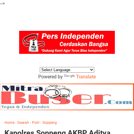
-->
Powered by
Translate
Home
›
Daerah
›
Polri
›
Soppeng
Kapolres Soppeng AKBP Aditya