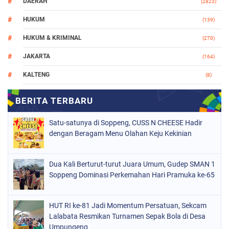
DAERAH
(2823)
HUKUM
(139)
HUKUM & KRIMINAL
(270)
JAKARTA
(164)
KALTENG
(8)
MAKASSAR
(112)
NASIONAL
(965)
Satu-satunya di Soppeng, CUSS N CHEESE Hadir
ORGANISASI
(212)
dengan Beragam Menu Olahan Keju Kekinian
PERISTIWA
(160)
Dua Kali Berturut-turut Juara Umum, Gudep SMAN 1
POLITIK
(226)
Soppeng Dominasi Perkemahan Hari Pramuka ke-65
POLRI
(1523)
SOPPENG
(1975)
HUT RI ke-81 Jadi Momentum Persatuan, Sekcam
Lalabata Resmikan Turnamen Sepak Bola di Desa
SULSEL
(681)
Umpungeng