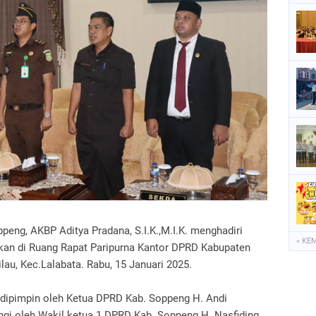
P
P
S
S
ppeng, AKBP Aditya Pradana, S.I.K.,M.I.K. menghadiri
« KE
kan di Ruang Rapat Paripurna Kantor DPRD Kabupaten
ilau, Kec.Lalabata. Rabu, 15 Januari 2025.
a dipimpin oleh Ketua DPRD Kab. Soppeng H. Andi
gi oleh Wakil ketua 1 DPRD Kab. Soppeng H. Nasfiding.