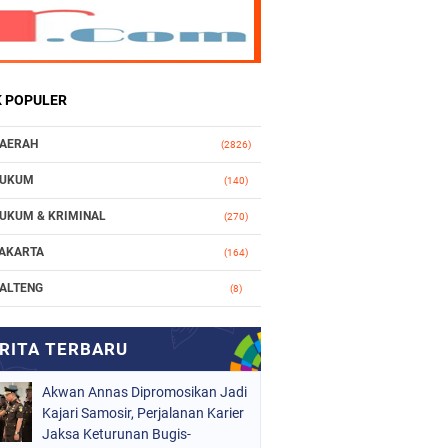
K POPULER
AERAH
(2826)
UKUM
(140)
UKUM & KRIMINAL
(270)
AKARTA
(164)
ALTENG
(8)
AKASSAR
(112)
ASIONAL
(966)
Akwan Annas Dipromosikan Jadi
RGANISASI
(212)
Kajari Samosir, Perjalanan Karier
ERISTIWA
Jaksa Keturunan Bugis-
(160)