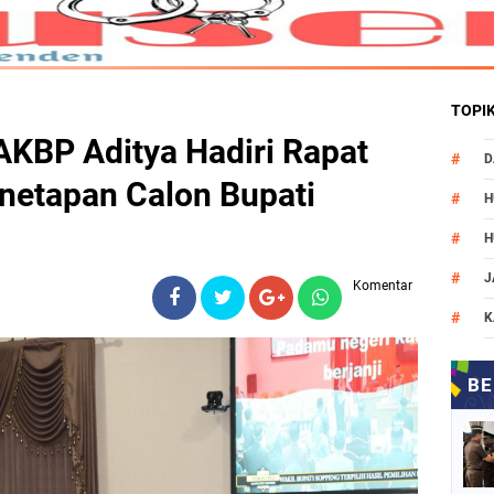
TOPI
AKBP Aditya Hadiri Rapat
D
netapan Calon Bupati
H
H
J
Komentar
K
M
N
O
P