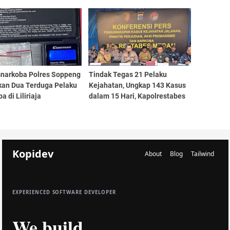
hara Pesantren, HP dan
Akhirnya Dapat Kepastian dari
Tunai Raib
Polisi
snarkoba Polres Soppeng
Tindak Tegas 21 Pelaku
an Dua Terduga Pelaku
Kejahatan, Ungkap 143 Kasus
a di Liliriaja
dalam 15 Hari, Kapolrestabes
Medan Klaim Angka Kejahatan
Menurun