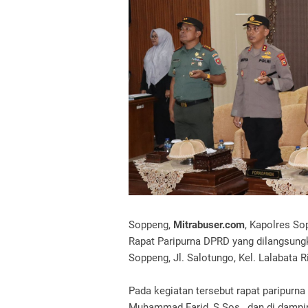
Soppeng,
Mitrabuser.com
, Kapolres So
Rapat Paripurna DPRD yang dilangsung
Soppeng, Jl. Salotungo, Kel. Lalabata R
Pada kegiatan tersebut rapat paripurn
Muhammad Farid, S.Sos., dan di dampin