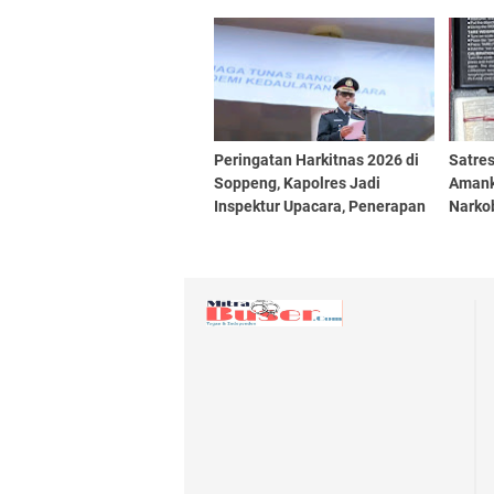
dan Gereja
Benda
Uang 
Peringatan Harkitnas 2026 di
Satre
Soppeng, Kapolres Jadi
Amank
Inspektur Upacara, Penerapan
Narkob
PP Tunas dan Pembatasan
Medsos Bagi Generasi Muda
Jadi Sorotan