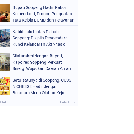
Makassar Berbuah Manis
OLITIK
(226)
Bupati Soppeng Hadiri Rakor
Kemendagri, Dorong Penguatan
OLRI
(1524)
Tata Kelola BUMD dan Pelayanan
Publik
OPPENG
(1978)
Kabid Lalu Lintas Dishub
Soppeng: Disiplin Pengendara
ULSEL
(681)
Kunci Kelancaran Aktivitas di
Pasar Cabbenge
Silaturahmi dengan Bupati,
Kapolres Soppeng Perkuat
Sinergi Wujudkan Daerah Aman
dan Kondusif
Satu-satunya di Soppeng, CUSS
N CHEESE Hadir dengan
Beragam Menu Olahan Keju
Kekinian
MBALI
LANJUT »