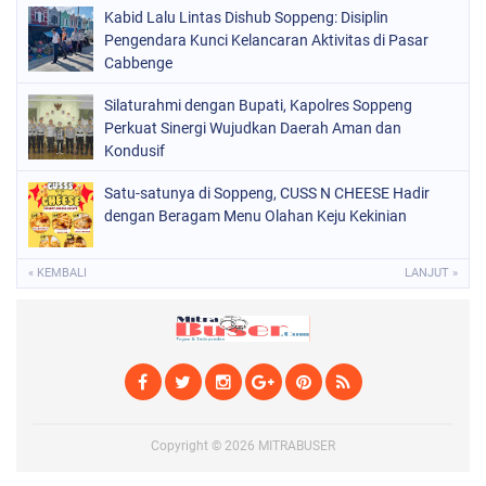
SOPPENG
(1978)
Kabid Lalu Lintas Dishub Soppeng: Disiplin
Pengendara Kunci Kelancaran Aktivitas di Pasar
SULSEL
(681)
Cabbenge
Silaturahmi dengan Bupati, Kapolres Soppeng
Perkuat Sinergi Wujudkan Daerah Aman dan
Kondusif
Satu-satunya di Soppeng, CUSS N CHEESE Hadir
dengan Beragam Menu Olahan Keju Kekinian
« KEMBALI
LANJUT »
Copyright ©
2026
MITRABUSER