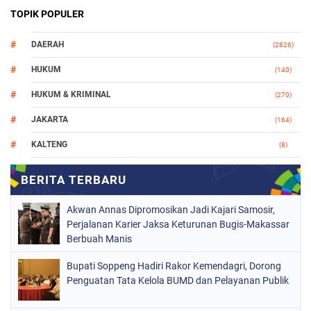
TOPIK POPULER
DAERAH
(2826)
HUKUM
(140)
HUKUM & KRIMINAL
(270)
JAKARTA
(164)
KALTENG
(8)
MAKASSAR
(112)
NASIONAL
(966)
Akwan Annas Dipromosikan Jadi Kajari Samosir,
ORGANISASI
(212)
Perjalanan Karier Jaksa Keturunan Bugis-Makassar
Berbuah Manis
PERISTIWA
(160)
Bupati Soppeng Hadiri Rakor Kemendagri, Dorong
POLITIK
(226)
Penguatan Tata Kelola BUMD dan Pelayanan Publik
POLRI
(1524)