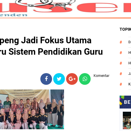
TOPI
ppeng Jadi Fokus Utama
D
ru Sistem Pendidikan Guru
H
H
J
Komentar
K
M
N
O
P