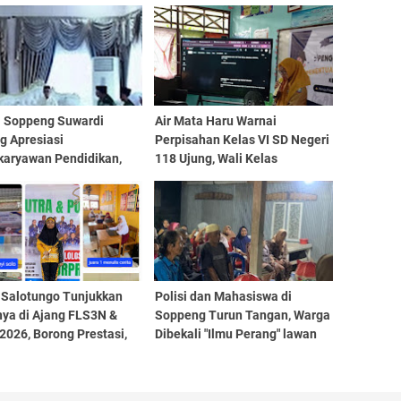
i Soppeng Suwardi
Air Mata Haru Warnai
g Apresiasi
Perpisahan Kelas VI SD Negeri
karyawan Pendidikan,
118 Ujung, Wali Kelas
 Mereka Aset Berharga
Sampaikan Pesan Menyentuh
h
untuk Anak Didiknya
 Salotungo Tunjukkan
Polisi dan Mahasiswa di
nya di Ajang FLS3N &
Soppeng Turun Tangan, Warga
026, Borong Prestasi,
Dibekali "Ilmu Perang" lawan
er Tetap Terjaga
Penipuan Online