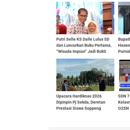
Putri Selle KS Dalle Lulus SD
Bupat
dan Luncurkan Buku Pertama,
Hasen
“Wisuda Impian” Jadi Bukti
Purna
Semangat Literasi Sejak Dini
Sebut
Daera
Upacara Hardiknas 2026
SDN 7
Dipinpin Pj Sekda, Deretan
Kelas
Prestasi Siswa Soppeng
O2SN 2
Diumumkan
Karakt