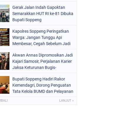
OLITIK
(226)
Gerak Jalan Indah Gapoktan
Semarakkan HUT RI ke-81 Dibuka
OLRI
(1525)
Bupati Soppeng
OPPENG
(1981)
Kapolres Soppeng Peringatkan
Warga: Jangan Tunggu Api
ULSEL
(681)
Membesar, Cegah Sebelum Jadi
Bencana!
Akwan Annas Dipromosikan Jadi
Kajari Samosir, Perjalanan Karier
Jaksa Keturunan Bugis-
Makassar Berbuah Manis
Bupati Soppeng Hadiri Rakor
Kemendagri, Dorong Penguatan
Tata Kelola BUMD dan Pelayanan
Publik
MBALI
LANJUT »