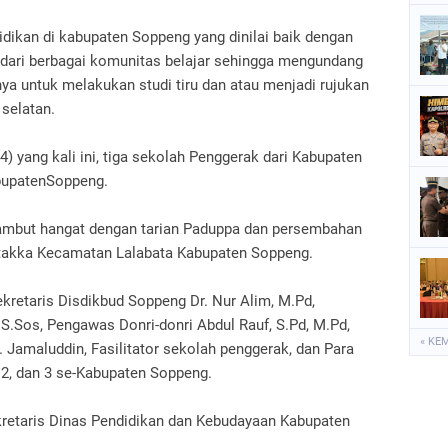
P
dikan di kabupaten Soppeng yang dinilai baik dengan
P
 dari berbagai komunitas belajar sehingga mengundang
ya untuk melakukan studi tiru dan atau menjadi rujukan
S
 selatan.
S
24) yang kali ini, tiga sekolah Penggerak dari Kabupaten
abupatenSoppeng.
sambut hangat dengan tarian Paduppa dan persembahan
Totakka Kecamatan Lalabata Kabupaten Soppeng.
kretaris Disdikbud Soppeng Dr. Nur Alim, M.Pd,
.Sos, Pengawas Donri-donri Abdul Rauf, S.Pd, M.Pd,
« KE
. Jamaluddin, Fasilitator sekolah penggerak, dan Para
 2, dan 3 se-Kabupaten Soppeng.
kretaris Dinas Pendidikan dan Kebudayaan Kabupaten