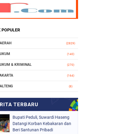
K POPULER
AERAH
(2829)
UKUM
(140)
UKUM & KRIMINAL
(270)
AKARTA
(164)
ALTENG
(8)
AKASSAR
(112)
ASIONAL
(966)
Bupati Peduli, Suwardi Haseng
RGANISASI
(212)
Datangi Korban Kebakaran dan
ERISTIWA
Beri Santunan Pribadi
(161)