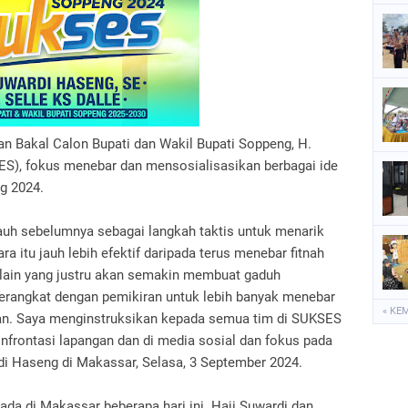
P
P
S
S
 Bakal Calon Bupati dan Wakil Bupati Soppeng, H.
ES), fokus menebar dan mensosialisasikan berbagai ide
g 2024.
auh sebelumnya sebagai langkah taktis untuk menarik
a itu jauh lebih efektif daripada terus menebar fitnah
 lain yang justru akan semakin membuat gaduh
berangkat dengan pemikiran untuk lebih banyak menebar
« KE
an. Saya menginstruksikan kepada semua tim di SUKSES
frontasi lapangan dan di media sosial dan fokus pada
i Haseng di Makassar, Selasa, 3 September 2024.
rada di Makassar beberapa hari ini. Haji Suwardi dan