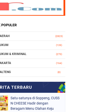
K POPULER
AERAH
(2823)
UKUM
(139)
UKUM & KRIMINAL
(270)
AKARTA
(164)
ALTENG
(8)
AKASSAR
(112)
ASIONAL
(965)
Satu-satunya di Soppeng, CUSS
RGANISASI
(212)
N CHEESE Hadir dengan
ERISTIWA
Beragam Menu Olahan Keju
(160)