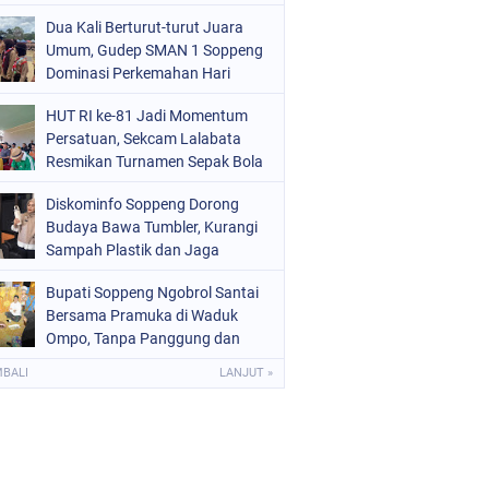
Kekinian
OLITIK
(226)
Dua Kali Berturut-turut Juara
Umum, Gudep SMAN 1 Soppeng
OLRI
(1523)
Dominasi Perkemahan Hari
Pramuka ke-65
OPPENG
(1975)
HUT RI ke-81 Jadi Momentum
Persatuan, Sekcam Lalabata
ULSEL
(681)
Resmikan Turnamen Sepak Bola
di Desa Umpungeng
Diskominfo Soppeng Dorong
Budaya Bawa Tumbler, Kurangi
Sampah Plastik dan Jaga
Kesehatan Pegawai
Bupati Soppeng Ngobrol Santai
Bersama Pramuka di Waduk
Ompo, Tanpa Panggung dan
Sambutan Resmi
MBALI
LANJUT »