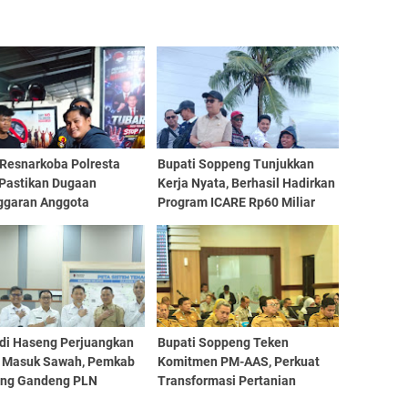
 Resnarkoba Polresta
Bupati Soppeng Tunjukkan
Pastikan Dugaan
Kerja Nyata, Berhasil Hadirkan
ggaran Anggota
Program ICARE Rp60 Miliar
ses, Tegaskan Tak Ada
untuk 20 Brigade Pangan
nsi
Milenial
di Haseng Perjuangkan
Bupati Soppeng Teken
ik Masuk Sawah, Pemkab
Komitmen PM-AAS, Perkuat
ng Gandeng PLN
Transformasi Pertanian
at Pompanisasi
Modern Sulsel