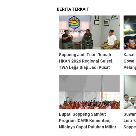
BERITA TERKAIT
Soppeng Jadi Tuan Rumah
Kasat
HKAN 2026 Regional Sulsel,
Gowa 
TWA Lejja Siap Jadi Pusat
Pelan
Kegiatan Konservasi
Dipro
Tolera
Bupati Soppeng Sambut
Suwar
Program ICARE Kementan,
Listr
Nilainya Capai Puluhan Miliar
Soppe
Rupiah
Perku