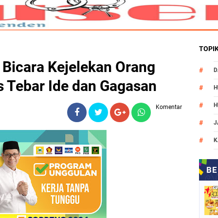
TOPI
Bicara Kejelekan Orang
D
s Tebar Ide dan Gagasan
H
H
Komentar
J
K
M
N
O
P