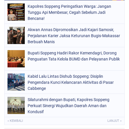
NASIONAL
(966)
Kapolres Soppeng Peringatkan Warga: Jangan
ORGANISASI
(212)
Tunggu Api Membesar, Cegah Sebelum Jadi
Bencana!
PERISTIWA
(160)
Akwan Annas Dipromosikan Jadi Kajari Samosir,
POLITIK
(226)
Perjalanan Karier Jaksa Keturunan Bugis-Makassar
POLRI
Berbuah Manis
(1525)
SOPPENG
(1979)
Bupati Soppeng Hadiri Rakor Kemendagri, Dorong
Penguatan Tata Kelola BUMD dan Pelayanan Publik
SULSEL
(681)
Kabid Lalu Lintas Dishub Soppeng: Disiplin
Pengendara Kunci Kelancaran Aktivitas di Pasar
Cabbenge
Silaturahmi dengan Bupati, Kapolres Soppeng
Perkuat Sinergi Wujudkan Daerah Aman dan
Kondusif
« KEMBALI
LANJUT »