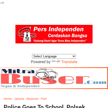
-->
Powered by
Translate
Home
›
Jakarta
›
Nasional
›
Polri
Police Goes To School, Polsek