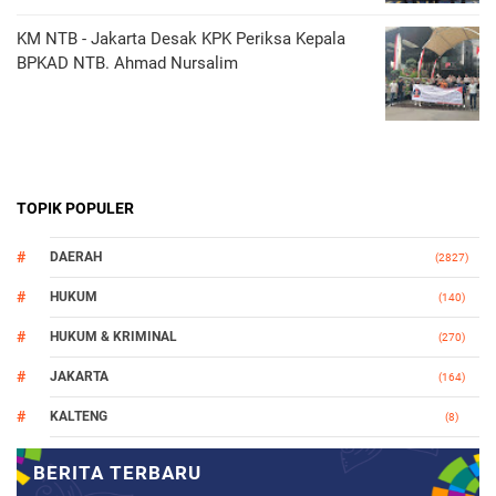
KM NTB - Jakarta Desak KPK Periksa Kepala
BPKAD NTB. Ahmad Nursalim
TOPIK POPULER
DAERAH
(2827)
HUKUM
(140)
HUKUM & KRIMINAL
(270)
JAKARTA
(164)
KALTENG
(8)
MAKASSAR
(112)