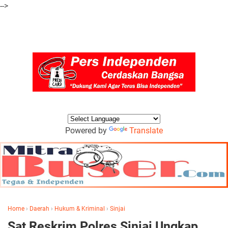
-->
Powered by
Translate
Home
›
Daerah
›
Hukum & Kriminal
›
Sinjai
Sat Reskrim Polres Sinjai Ungkap