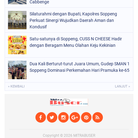
POLRI
Cabbenge
(1524)
SOPPENG
(1978)
Silaturahmi dengan Bupati, Kapolres Soppeng
Perkuat Sinergi Wujudkan Daerah Aman dan
SULSEL
(681)
Kondusif
Satu-satunya di Soppeng, CUSS N CHEESE Hadir
dengan Beragam Menu Olahan Keju Kekinian
Dua Kali Berturut-turut Juara Umum, Gudep SMAN 1
Soppeng Dominasi Perkemahan Hari Pramuka ke-65
« KEMBALI
LANJUT »
Copyright ©
2026
MITRABUSER