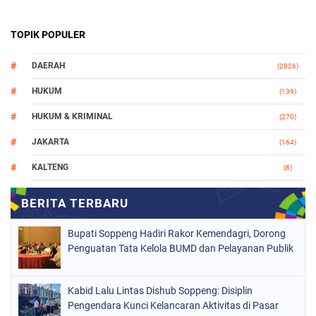
TOPIK POPULER
DAERAH
(2826)
HUKUM
(139)
HUKUM & KRIMINAL
(270)
JAKARTA
(164)
KALTENG
(8)
MAKASSAR
(112)
NASIONAL
(965)
Bupati Soppeng Hadiri Rakor Kemendagri, Dorong
ORGANISASI
(212)
Penguatan Tata Kelola BUMD dan Pelayanan Publik
PERISTIWA
(160)
Kabid Lalu Lintas Dishub Soppeng: Disiplin
POLITIK
(226)
Pengendara Kunci Kelancaran Aktivitas di Pasar