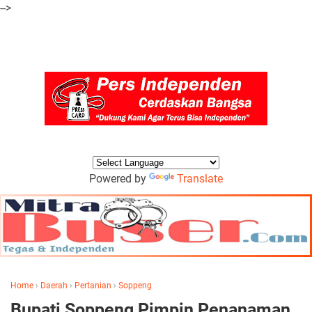
-->
Powered by
Translate
Home
›
Daerah
›
Pertanian
›
Soppeng
Bupati Soppeng Pimpin Penanaman