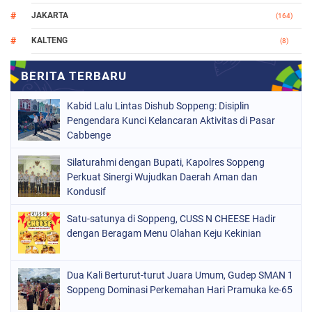
JAKARTA
(164)
KALTENG
(8)
MAKASSAR
(112)
NASIONAL
(965)
Kabid Lalu Lintas Dishub Soppeng: Disiplin
ORGANISASI
(212)
Pengendara Kunci Kelancaran Aktivitas di Pasar
Cabbenge
PERISTIWA
(160)
Silaturahmi dengan Bupati, Kapolres Soppeng
POLITIK
(226)
Perkuat Sinergi Wujudkan Daerah Aman dan
POLRI
Kondusif
(1524)
SOPPENG
(1977)
Satu-satunya di Soppeng, CUSS N CHEESE Hadir
dengan Beragam Menu Olahan Keju Kekinian
SULSEL
(681)
Dua Kali Berturut-turut Juara Umum, Gudep SMAN 1
Soppeng Dominasi Perkemahan Hari Pramuka ke-65