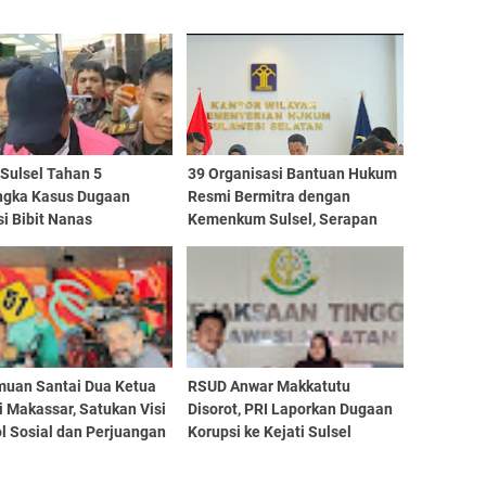
 Sulsel Tahan 5
39 Organisasi Bantuan Hukum
ngka Kasus Dugaan
Resmi Bermitra dengan
i Bibit Nanas
Kemenkum Sulsel, Serapan
Anggaran 2025 Capai 98
Persen
muan Santai Dua Ketua
RSUD Anwar Makkatutu
 Makassar, Satukan Visi
Disorot, PRI Laporkan Dugaan
l Sosial dan Perjuangan
Korupsi ke Kejati Sulsel
lan