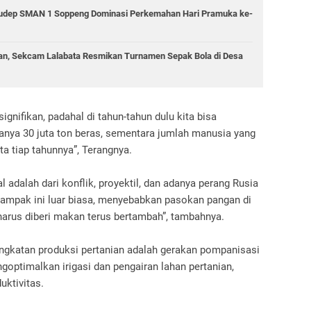
 Gudep SMAN 1 Soppeng Dominasi Perkemahan Hari Pramuka ke-
n, Sekcam Lalabata Resmikan Turnamen Sepak Bola di Desa
signifikan, padahal di tahun-tahun dulu kita bisa
hanya 30 juta ton beras, sementara jumlah manusia yang
a tiap tahunnya”, Terangnya.
 adalah dari konflik, proyektil, dan adanya perang Rusia
Dampak ini luar biasa, menyebabkan pasokan pangan di
 harus diberi makan terus bertambah”, tambahnya.
ingkatan produksi pertanian adalah gerakan pompanisasi
optimalkan irigasi dan pengairan lahan pertanian,
ktivitas.