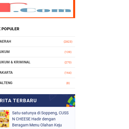
K POPULER
AERAH
(2823)
UKUM
(139)
UKUM & KRIMINAL
(270)
AKARTA
(164)
ALTENG
(8)
AKASSAR
(112)
ASIONAL
(965)
Satu-satunya di Soppeng, CUSS
RGANISASI
(212)
N CHEESE Hadir dengan
ERISTIWA
Beragam Menu Olahan Keju
(160)