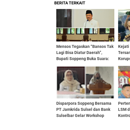
BERITA TERKAIT
Mensos Tegaskan “Bansos Tak
Kejati
Lagi Bisa Diatur Daerah”,
Tersa
Bupati Soppeng Buka Suara:
Korups
Data Harus Akurat atau Rakyat
Bisa Rugi!
Disparpora Soppeng Bersama
Perte
PT Jamkrida Sulsel dan Bank
LSM di
Sulselbar Gelar Workshop
Kontro
Literasi Keuangan bagi UMKM
Keadi