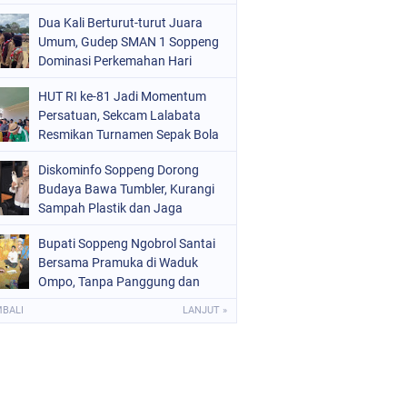
Kekinian
OLITIK
(226)
Dua Kali Berturut-turut Juara
Umum, Gudep SMAN 1 Soppeng
OLRI
(1523)
Dominasi Perkemahan Hari
Pramuka ke-65
OPPENG
(1975)
HUT RI ke-81 Jadi Momentum
Persatuan, Sekcam Lalabata
ULSEL
(681)
Resmikan Turnamen Sepak Bola
di Desa Umpungeng
Diskominfo Soppeng Dorong
Budaya Bawa Tumbler, Kurangi
Sampah Plastik dan Jaga
Kesehatan Pegawai
Bupati Soppeng Ngobrol Santai
Bersama Pramuka di Waduk
Ompo, Tanpa Panggung dan
Sambutan Resmi
MBALI
LANJUT »