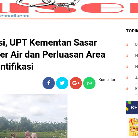
TOPI
si, UPT Kementan Sasar
D
r Air dan Perluasan Area
H
tifikasi
H
J
Komentar
K
M
N
O
P