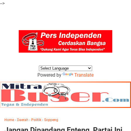
-->
Powered by
Translate
Home
›
Daerah
›
Politik
›
Soppeng
Jangan Dipandang Enteng, Partai Ini