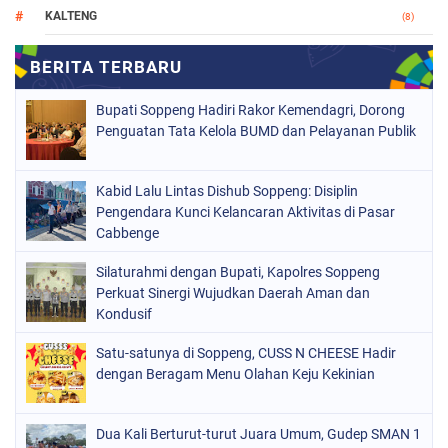
KALTENG
(8)
MAKASSAR
(112)
NASIONAL
(965)
Bupati Soppeng Hadiri Rakor Kemendagri, Dorong
ORGANISASI
(212)
Penguatan Tata Kelola BUMD dan Pelayanan Publik
PERISTIWA
(160)
Kabid Lalu Lintas Dishub Soppeng: Disiplin
POLITIK
(226)
Pengendara Kunci Kelancaran Aktivitas di Pasar
POLRI
Cabbenge
(1524)
SOPPENG
(1978)
Silaturahmi dengan Bupati, Kapolres Soppeng
Perkuat Sinergi Wujudkan Daerah Aman dan
SULSEL
(681)
Kondusif
Satu-satunya di Soppeng, CUSS N CHEESE Hadir
dengan Beragam Menu Olahan Keju Kekinian
Dua Kali Berturut-turut Juara Umum, Gudep SMAN 1