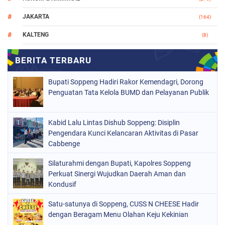
JAKARTA
(164)
KALTENG
(8)
MAKASSAR
(112)
NASIONAL
(965)
Bupati Soppeng Hadiri Rakor Kemendagri, Dorong
ORGANISASI
(212)
Penguatan Tata Kelola BUMD dan Pelayanan Publik
PERISTIWA
(160)
Kabid Lalu Lintas Dishub Soppeng: Disiplin
POLITIK
(226)
Pengendara Kunci Kelancaran Aktivitas di Pasar
POLRI
Cabbenge
(1524)
SOPPENG
(1978)
Silaturahmi dengan Bupati, Kapolres Soppeng
Perkuat Sinergi Wujudkan Daerah Aman dan
SULSEL
(681)
Kondusif
Satu-satunya di Soppeng, CUSS N CHEESE Hadir
dengan Beragam Menu Olahan Keju Kekinian