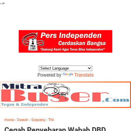
-->
Powered by
Translate
Home
›
Daerah
›
Soppeng
›
TNI
Cegah Penyebaran Wabah DBD,