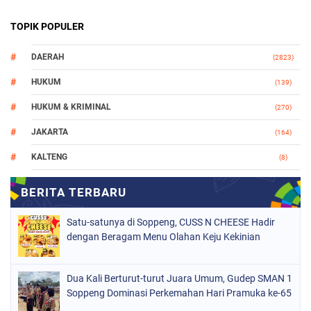
TOPIK POPULER
DAERAH
(2823)
HUKUM
(139)
HUKUM & KRIMINAL
(270)
JAKARTA
(164)
KALTENG
(8)
MAKASSAR
(112)
NASIONAL
(965)
Satu-satunya di Soppeng, CUSS N CHEESE Hadir
ORGANISASI
(212)
dengan Beragam Menu Olahan Keju Kekinian
PERISTIWA
(160)
Dua Kali Berturut-turut Juara Umum, Gudep SMAN 1
POLITIK
(226)
Soppeng Dominasi Perkemahan Hari Pramuka ke-65
POLRI
(1523)