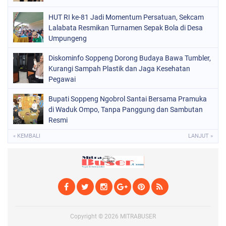
SOPPENG
(1975)
HUT RI ke-81 Jadi Momentum Persatuan, Sekcam
Lalabata Resmikan Turnamen Sepak Bola di Desa
SULSEL
(681)
Umpungeng
Diskominfo Soppeng Dorong Budaya Bawa Tumbler,
Kurangi Sampah Plastik dan Jaga Kesehatan
Pegawai
Bupati Soppeng Ngobrol Santai Bersama Pramuka
di Waduk Ompo, Tanpa Panggung dan Sambutan
Resmi
« KEMBALI
LANJUT »
Copyright ©
2026
MITRABUSER