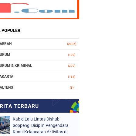
K POPULER
AERAH
(2825)
UKUM
(139)
UKUM & KRIMINAL
(270)
AKARTA
(164)
ALTENG
(8)
AKASSAR
(112)
ASIONAL
(965)
Kabid Lalu Lintas Dishub
RGANISASI
(212)
Soppeng: Disiplin Pengendara
ERISTIWA
Kunci Kelancaran Aktivitas di
(160)