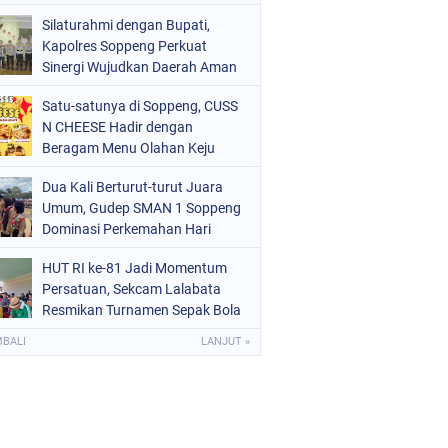
Pasar Cabbenge
OLITIK
(226)
Silaturahmi dengan Bupati,
Kapolres Soppeng Perkuat
OLRI
(1524)
Sinergi Wujudkan Daerah Aman
dan Kondusif
OPPENG
(1977)
Satu-satunya di Soppeng, CUSS
N CHEESE Hadir dengan
ULSEL
(681)
Beragam Menu Olahan Keju
Kekinian
Dua Kali Berturut-turut Juara
Umum, Gudep SMAN 1 Soppeng
Dominasi Perkemahan Hari
Pramuka ke-65
HUT RI ke-81 Jadi Momentum
Persatuan, Sekcam Lalabata
Resmikan Turnamen Sepak Bola
di Desa Umpungeng
MBALI
LANJUT »