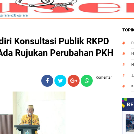
TOPI
iri Konsultasi Publik RKPD
D
Ada Rujukan Perubahan PKH
H
H
J
Komentar
K
M
N
O
P