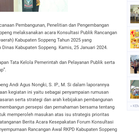
P
P
ncanaan Pembangunan, Penelitian dan Pengembangan
S
ppeng melaksanakan acara Konsultasi Publik Rancangan
Daerah) Kabupaten Soppeng Tahun 2025 yang
S
n Dinas Kabupaten Soppeng. Kamis, 25 Januari 2024.
pan Tata Kelola Pemerintah dan Pelayanan Publik serta
p”.
ng Andi Agus Nongki, S. IP., M. Si dalam laporannya
an kegiatan ini yaitu sebagai penyampaian rumusan
asaran serta strategi dan arah kebijakan pembangunan
« KE
 membangun persepsi dan pemahaman bersama tentang
k memperoleh masukan atas isu strategis prioritas
atanganan Berita Acara Kesepakatan Forum Konsultasi
penyempurnaan Rancangan Awal RKPD Kabupaten Soppeng