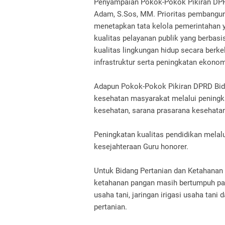
Penyampaian Pokok-Pokok Pikiran DPR
Adam, S.Sos, MM. Prioritas pembangun
menetapkan tata kelola pemerintahan y
kualitas pelayanan publik yang berbas
kualitas lingkungan hidup secara berk
infrastruktur serta peningkatan ekono
Adapun Pokok-Pokok Pikiran DPRD Bida
kesehatan masyarakat melalui peningka
kesehatan, sarana prasarana kesehata
Peningkatan kualitas pendidikan melal
kesejahteraan Guru honorer.
Untuk Bidang Pertanian dan Ketahanan P
ketahanan pangan masih bertumpuh pad
usaha tani, jaringan irigasi usaha ta
pertanian.