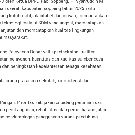
D oleh Ketua DPRD Kab. Soppeng, H. Syahruddin M
an daerah kabupaten soppeng tahun 2025 yaitu
ang koloboratif, akuntabel dan inovati, memantapkan
is teknologi melalui SDM yang unggul, memantapkan
elanjutan dan memantapkan kualitas lingkungan
mi masyarakat.
ng Pelayanan Dasar yaitu peningkatan kualitas
tan pelayanan, kuantitas dan kualitas sumber daya
n dan peningkatan kesejahteraan tenaga kesehatan.
ui sarana prasarana sekolah, kompetensi dan
angan, Prioritas kebijakan di bidang pertanian dan
a pembangunan, rehabilitasi dan pemeliharaan jalan
ni dan pendampingan penggunaan sarana pendukung