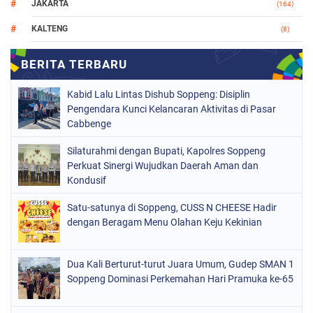
JAKARTA
(164)
KALTENG
(8)
MAKASSAR
(112)
NASIONAL
(965)
Kabid Lalu Lintas Dishub Soppeng: Disiplin
ORGANISASI
(212)
Pengendara Kunci Kelancaran Aktivitas di Pasar
Cabbenge
PERISTIWA
(160)
Silaturahmi dengan Bupati, Kapolres Soppeng
POLITIK
(226)
Perkuat Sinergi Wujudkan Daerah Aman dan
POLRI
Kondusif
(1524)
SOPPENG
(1977)
Satu-satunya di Soppeng, CUSS N CHEESE Hadir
dengan Beragam Menu Olahan Keju Kekinian
SULSEL
(681)
Dua Kali Berturut-turut Juara Umum, Gudep SMAN 1
Soppeng Dominasi Perkemahan Hari Pramuka ke-65