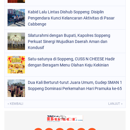
PERISTIWA
(160)
Kabid Lalu Lintas Dishub Soppeng: Disiplin
POLITIK
(226)
Pengendara Kunci Kelancaran Aktivitas di Pasar
POLRI
Cabbenge
(1524)
SOPPENG
(1978)
Silaturahmi dengan Bupati, Kapolres Soppeng
Perkuat Sinergi Wujudkan Daerah Aman dan
SULSEL
(681)
Kondusif
Satu-satunya di Soppeng, CUSS N CHEESE Hadir
dengan Beragam Menu Olahan Keju Kekinian
Dua Kali Berturut-turut Juara Umum, Gudep SMAN 1
Soppeng Dominasi Perkemahan Hari Pramuka ke-65
« KEMBALI
LANJUT »