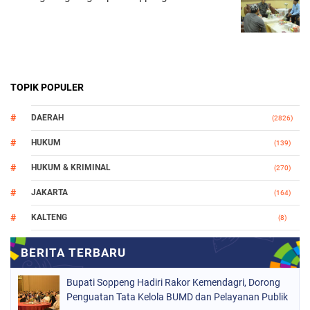
TOPIK POPULER
DAERAH
(2826)
HUKUM
(139)
HUKUM & KRIMINAL
(270)
JAKARTA
(164)
KALTENG
(8)
MAKASSAR
(112)
NASIONAL
(965)
Bupati Soppeng Hadiri Rakor Kemendagri, Dorong
ORGANISASI
(212)
Penguatan Tata Kelola BUMD dan Pelayanan Publik