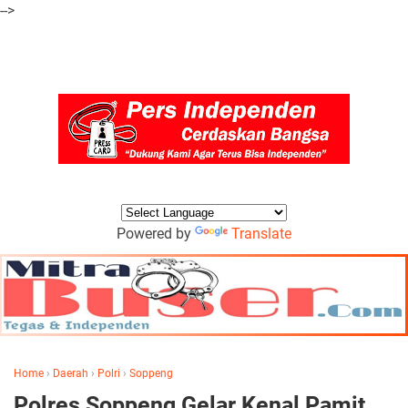
-->
Powered by
Translate
Home
›
Daerah
›
Polri
›
Soppeng
Polres Soppeng Gelar Kenal Pamit