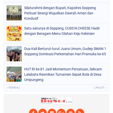
PERISTIWA
(160)
Silaturahmi dengan Bupati, Kapolres Soppeng
POLITIK
(226)
Perkuat Sinergi Wujudkan Daerah Aman dan
POLRI
Kondusif
(1524)
SOPPENG
(1977)
Satu-satunya di Soppeng, CUSS N CHEESE Hadir
dengan Beragam Menu Olahan Keju Kekinian
SULSEL
(681)
Dua Kali Berturut-turut Juara Umum, Gudep SMAN 1
Soppeng Dominasi Perkemahan Hari Pramuka ke-65
HUT RI ke-81 Jadi Momentum Persatuan, Sekcam
Lalabata Resmikan Turnamen Sepak Bola di Desa
Umpungeng
« KEMBALI
LANJUT »