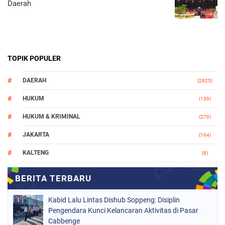
Daerah
TOPIK POPULER
DAERAH
(2825)
HUKUM
(139)
HUKUM & KRIMINAL
(270)
JAKARTA
(164)
KALTENG
(8)
MAKASSAR
(112)
NASIONAL
(965)
Kabid Lalu Lintas Dishub Soppeng: Disiplin
ORGANISASI
(212)
Pengendara Kunci Kelancaran Aktivitas di Pasar
Cabbenge