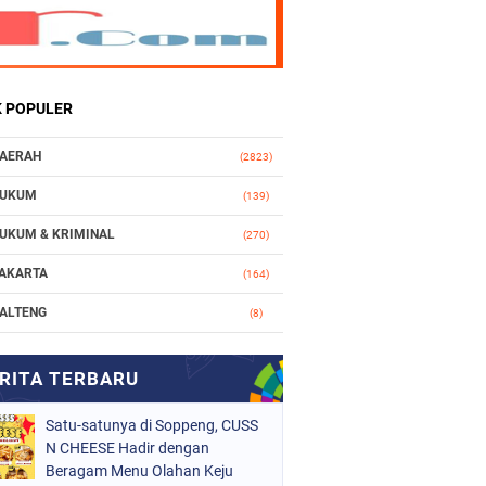
K POPULER
AERAH
(2823)
UKUM
(139)
UKUM & KRIMINAL
(270)
AKARTA
(164)
ALTENG
(8)
AKASSAR
(112)
ASIONAL
(965)
Satu-satunya di Soppeng, CUSS
RGANISASI
(212)
N CHEESE Hadir dengan
ERISTIWA
Beragam Menu Olahan Keju
(160)