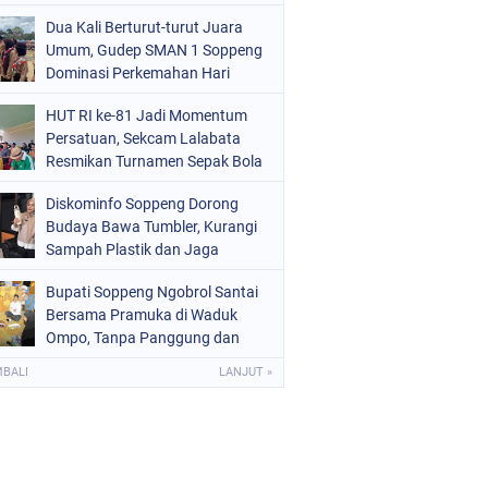
Kekinian
OLITIK
(226)
Dua Kali Berturut-turut Juara
Umum, Gudep SMAN 1 Soppeng
OLRI
(1523)
Dominasi Perkemahan Hari
Pramuka ke-65
OPPENG
(1975)
HUT RI ke-81 Jadi Momentum
Persatuan, Sekcam Lalabata
ULSEL
(681)
Resmikan Turnamen Sepak Bola
di Desa Umpungeng
Diskominfo Soppeng Dorong
Budaya Bawa Tumbler, Kurangi
Sampah Plastik dan Jaga
Kesehatan Pegawai
Bupati Soppeng Ngobrol Santai
Bersama Pramuka di Waduk
Ompo, Tanpa Panggung dan
Sambutan Resmi
MBALI
LANJUT »