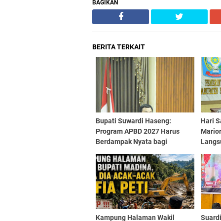
BAGIKAN
BERITA TERKAIT
Bupati Suwardi Haseng:
Hari S
Program APBD 2027 Harus
Mario
Berdampak Nyata bagi
Langs
Masyarakat Soppeng
Kampung Halaman Wakil
Suardi