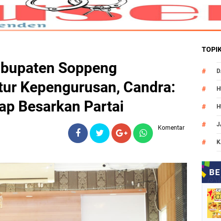
TOPI
abupaten Soppeng
D
ur Kepengurusan, Candra:
H
iap Besarkan Partai
H
J
Komentar
K
M
N
O
P