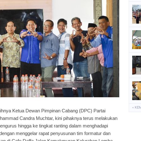
P
P
S
S
« KE
ilihnya Ketua Dewan Pimpinan Cabang (DPC) Partai
ammad Candra Muchtar, kini pihaknya terus melakukan
engurus hingga ke tingkat ranting dalam menghadapi
dengan menggelar rapat penyusunan tim formatur dan
kan di Cafe Daffa Jalan Kemakmuran Kelurahan Lemba