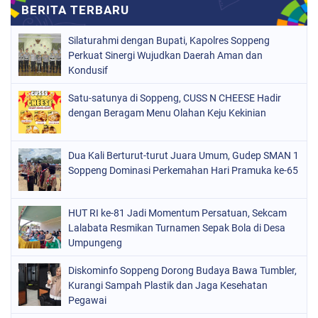
NASIONAL
(965)
Silaturahmi dengan Bupati, Kapolres Soppeng
ORGANISASI
(212)
Perkuat Sinergi Wujudkan Daerah Aman dan
Kondusif
PERISTIWA
(160)
Satu-satunya di Soppeng, CUSS N CHEESE Hadir
POLITIK
(226)
dengan Beragam Menu Olahan Keju Kekinian
POLRI
(1524)
SOPPENG
(1976)
Dua Kali Berturut-turut Juara Umum, Gudep SMAN 1
Soppeng Dominasi Perkemahan Hari Pramuka ke-65
SULSEL
(681)
HUT RI ke-81 Jadi Momentum Persatuan, Sekcam
Lalabata Resmikan Turnamen Sepak Bola di Desa
Umpungeng
Diskominfo Soppeng Dorong Budaya Bawa Tumbler,
Kurangi Sampah Plastik dan Jaga Kesehatan
Pegawai