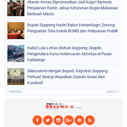
Akwan Annas Dipromosikan Jadi Kajari Samosir,
POLITIK
(226)
Perjalanan Karier Jaksa Keturunan Bugis-Makassar
POLRI
Berbuah Manis
(1525)
SOPPENG
(1979)
Bupati Soppeng Hadiri Rakor Kemendagri, Dorong
Penguatan Tata Kelola BUMD dan Pelayanan Publik
SULSEL
(681)
Kabid Lalu Lintas Dishub Soppeng: Disiplin
Pengendara Kunci Kelancaran Aktivitas di Pasar
Cabbenge
Silaturahmi dengan Bupati, Kapolres Soppeng
Perkuat Sinergi Wujudkan Daerah Aman dan
Kondusif
« KEMBALI
LANJUT »