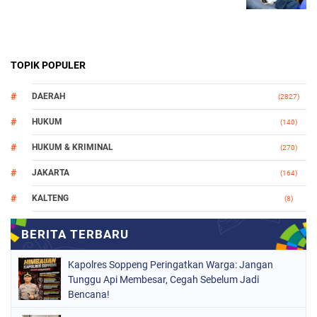
TOPIK POPULER
DAERAH
(2827)
HUKUM
(140)
HUKUM & KRIMINAL
(270)
JAKARTA
(164)
KALTENG
(8)
MAKASSAR
(112)
NASIONAL
(966)
Kapolres Soppeng Peringatkan Warga: Jangan
ORGANISASI
(212)
Tunggu Api Membesar, Cegah Sebelum Jadi
Bencana!
PERISTIWA
(160)