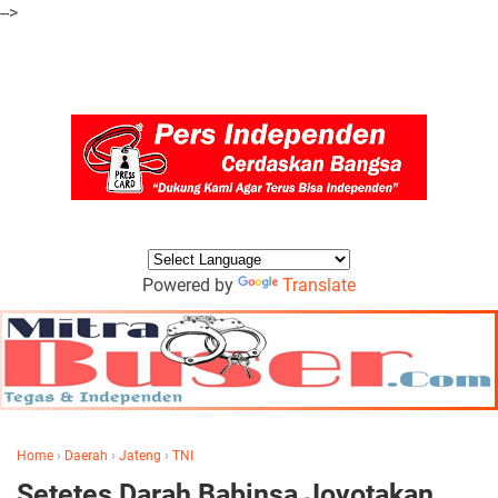
-->
Powered by
Translate
Home
›
Daerah
›
Jateng
›
TNI
Setetes Darah Babinsa Joyotakan,