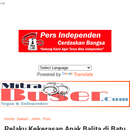
-->
Powered by
Translate
Home
›
Daerah
›
Jatim
›
Polri
Pelaku Kekerasan Anak Balita di Batu