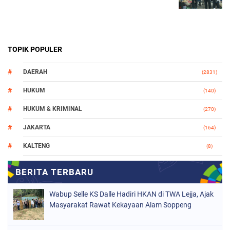
TOPIK POPULER
DAERAH
(2831)
HUKUM
(140)
HUKUM & KRIMINAL
(270)
JAKARTA
(164)
KALTENG
(8)
MAKASSAR
(112)
NASIONAL
(966)
Wabup Selle KS Dalle Hadiri HKAN di TWA Lejja, Ajak
ORGANISASI
(212)
Masyarakat Rawat Kekayaan Alam Soppeng
PERISTIWA
(161)