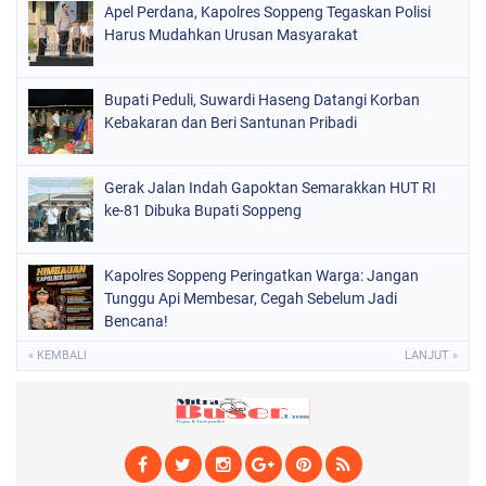
Apel Perdana, Kapolres Soppeng Tegaskan Polisi
POLITIK
(226)
Harus Mudahkan Urusan Masyarakat
POLRI
(1526)
SOPPENG
(1983)
Bupati Peduli, Suwardi Haseng Datangi Korban
Kebakaran dan Beri Santunan Pribadi
SULSEL
(681)
Gerak Jalan Indah Gapoktan Semarakkan HUT RI
ke-81 Dibuka Bupati Soppeng
Kapolres Soppeng Peringatkan Warga: Jangan
Tunggu Api Membesar, Cegah Sebelum Jadi
Bencana!
« KEMBALI
LANJUT »