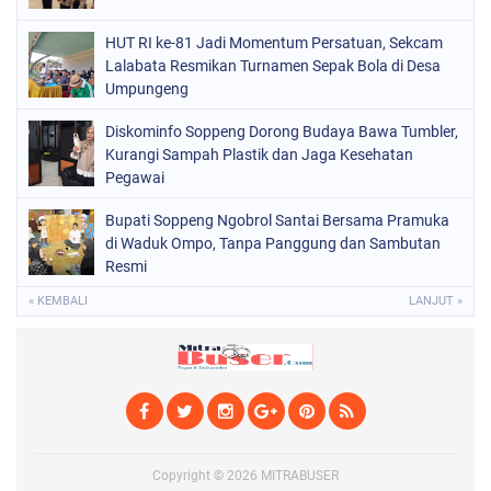
SOPPENG
(1975)
HUT RI ke-81 Jadi Momentum Persatuan, Sekcam
Lalabata Resmikan Turnamen Sepak Bola di Desa
SULSEL
(681)
Umpungeng
Diskominfo Soppeng Dorong Budaya Bawa Tumbler,
Kurangi Sampah Plastik dan Jaga Kesehatan
Pegawai
Bupati Soppeng Ngobrol Santai Bersama Pramuka
di Waduk Ompo, Tanpa Panggung dan Sambutan
Resmi
« KEMBALI
LANJUT »
Copyright ©
2026
MITRABUSER