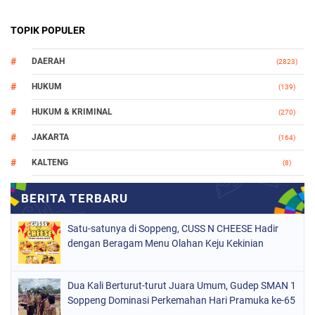
TOPIK POPULER
DAERAH
(2823)
HUKUM
(139)
HUKUM & KRIMINAL
(270)
JAKARTA
(164)
KALTENG
(8)
MAKASSAR
(112)
NASIONAL
(965)
Satu-satunya di Soppeng, CUSS N CHEESE Hadir
ORGANISASI
(212)
dengan Beragam Menu Olahan Keju Kekinian
PERISTIWA
(160)
Dua Kali Berturut-turut Juara Umum, Gudep SMAN 1
POLITIK
(226)
Soppeng Dominasi Perkemahan Hari Pramuka ke-65
POLRI
(1523)