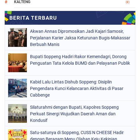
KALTENG
(8)
MAKASSAR
(112)
NASIONAL
(966)
Akwan Annas Dipromosikan Jadi Kajari Samosir,
ORGANISASI
(212)
Perjalanan Karier Jaksa Keturunan Bugis-Makassar
Berbuah Manis
PERISTIWA
(160)
Bupati Soppeng Hadiri Rakor Kemendagri, Dorong
POLITIK
(226)
Penguatan Tata Kelola BUMD dan Pelayanan Publik
POLRI
(1524)
SOPPENG
(1978)
Kabid Lalu Lintas Dishub Soppeng: Disiplin
Pengendara Kunci Kelancaran Aktivitas di Pasar
SULSEL
(681)
Cabbenge
Silaturahmi dengan Bupati, Kapolres Soppeng
Perkuat Sinergi Wujudkan Daerah Aman dan
Kondusif
Satu-satunya di Soppeng, CUSS N CHEESE Hadir
dengan Beragam Menu Olahan Keju Kekinian