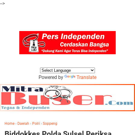
-->
Powered by
Translate
Home
›
Daerah
›
Polri
›
Soppeng
Biddokkes Polda Sulsel Periksa