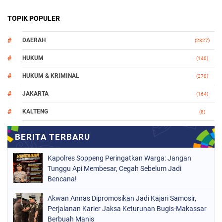
TOPIK POPULER
DAERAH
(2827)
HUKUM
(140)
HUKUM & KRIMINAL
(270)
JAKARTA
(164)
KALTENG
(8)
MAKASSAR
(112)
NASIONAL
(966)
Kapolres Soppeng Peringatkan Warga: Jangan
ORGANISASI
(212)
Tunggu Api Membesar, Cegah Sebelum Jadi
Bencana!
PERISTIWA
(160)
Akwan Annas Dipromosikan Jadi Kajari Samosir,
POLITIK
(226)
Perjalanan Karier Jaksa Keturunan Bugis-Makassar
POLRI
Berbuah Manis
(1525)