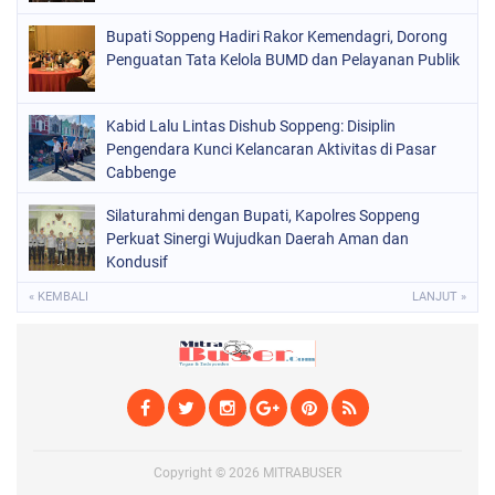
SOPPENG
(1979)
Bupati Soppeng Hadiri Rakor Kemendagri, Dorong
Penguatan Tata Kelola BUMD dan Pelayanan Publik
SULSEL
(681)
Kabid Lalu Lintas Dishub Soppeng: Disiplin
Pengendara Kunci Kelancaran Aktivitas di Pasar
Cabbenge
Silaturahmi dengan Bupati, Kapolres Soppeng
Perkuat Sinergi Wujudkan Daerah Aman dan
Kondusif
« KEMBALI
LANJUT »
Copyright ©
2026
MITRABUSER