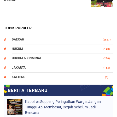
TOPIK POPULER
DAERAH
(2827)
HUKUM
(140)
HUKUM & KRIMINAL
(270)
JAKARTA
(164)
KALTENG
(8)
MAKASSAR
(112)
NASIONAL
(966)
Kapolres Soppeng Peringatkan Warga: Jangan
ORGANISASI
(212)
Tunggu Api Membesar, Cegah Sebelum Jadi
Bencana!
PERISTIWA
(160)