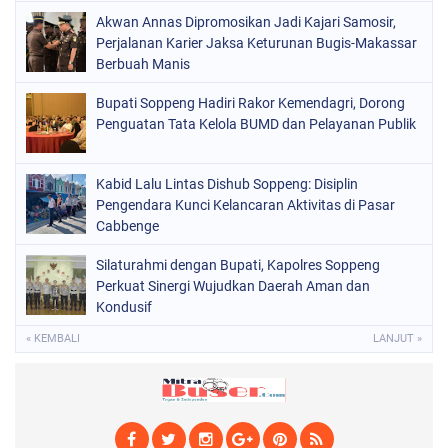
Akwan Annas Dipromosikan Jadi Kajari Samosir,
POLITIK
(226)
Perjalanan Karier Jaksa Keturunan Bugis-Makassar
POLRI
Berbuah Manis
(1525)
SOPPENG
(1979)
Bupati Soppeng Hadiri Rakor Kemendagri, Dorong
Penguatan Tata Kelola BUMD dan Pelayanan Publik
SULSEL
(681)
Kabid Lalu Lintas Dishub Soppeng: Disiplin
Pengendara Kunci Kelancaran Aktivitas di Pasar
Cabbenge
Silaturahmi dengan Bupati, Kapolres Soppeng
Perkuat Sinergi Wujudkan Daerah Aman dan
Kondusif
« KEMBALI
LANJUT »