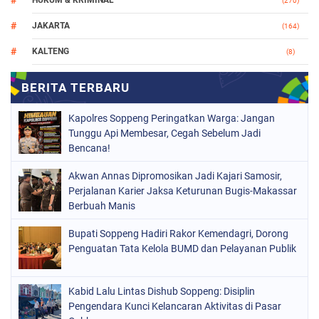
(270)
JAKARTA
(164)
KALTENG
(8)
MAKASSAR
(112)
NASIONAL
(966)
Kapolres Soppeng Peringatkan Warga: Jangan
ORGANISASI
(212)
Tunggu Api Membesar, Cegah Sebelum Jadi
Bencana!
PERISTIWA
(160)
Akwan Annas Dipromosikan Jadi Kajari Samosir,
POLITIK
(226)
Perjalanan Karier Jaksa Keturunan Bugis-Makassar
POLRI
Berbuah Manis
(1525)
SOPPENG
(1979)
Bupati Soppeng Hadiri Rakor Kemendagri, Dorong
Penguatan Tata Kelola BUMD dan Pelayanan Publik
SULSEL
(681)
Kabid Lalu Lintas Dishub Soppeng: Disiplin
Pengendara Kunci Kelancaran Aktivitas di Pasar