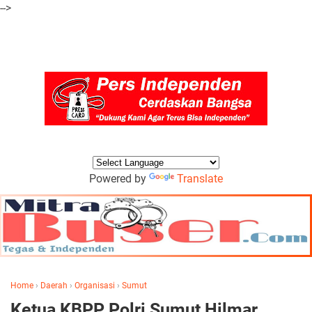
-->
Powered by
Translate
Home
›
Daerah
›
Organisasi
›
Sumut
Ketua KBPP Polri Sumut Hilmar