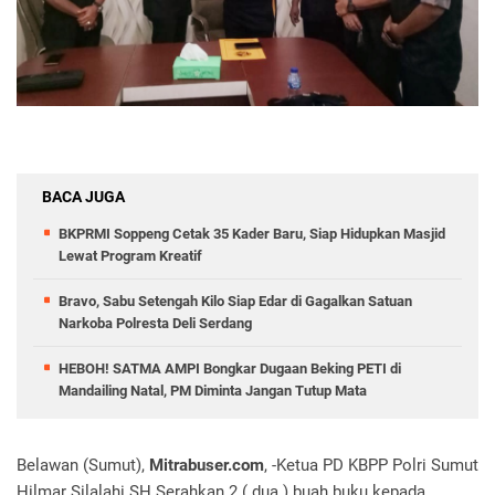
BACA JUGA
BKPRMI Soppeng Cetak 35 Kader Baru, Siap Hidupkan Masjid
Lewat Program Kreatif
Bravo, Sabu Setengah Kilo Siap Edar di Gagalkan Satuan
Narkoba Polresta Deli Serdang
HEBOH! SATMA AMPI Bongkar Dugaan Beking PETI di
Mandailing Natal, PM Diminta Jangan Tutup Mata
Belawan (Sumut),
Mitrabuser.com
, -Ketua PD KBPP Polri Sumut
Hilmar Silalahi SH Serahkan 2 ( dua ) buah buku kepada