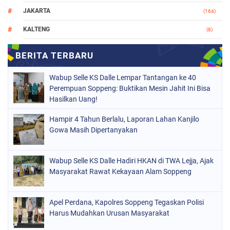
JAKARTA
(164)
KALTENG
(8)
MAKASSAR
(112)
NASIONAL
(966)
Wabup Selle KS Dalle Lempar Tantangan ke 40
ORGANISASI
(212)
Perempuan Soppeng: Buktikan Mesin Jahit Ini Bisa
Hasilkan Uang!
PERISTIWA
(161)
Hampir 4 Tahun Berlalu, Laporan Lahan Kanjilo
POLITIK
(226)
Gowa Masih Dipertanyakan
POLRI
(1526)
SOPPENG
(1984)
Wabup Selle KS Dalle Hadiri HKAN di TWA Lejja, Ajak
Masyarakat Rawat Kekayaan Alam Soppeng
SULSEL
(681)
Apel Perdana, Kapolres Soppeng Tegaskan Polisi
Harus Mudahkan Urusan Masyarakat